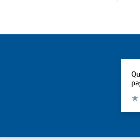
Qu
pa
Valut
Valu