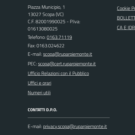
Piazza Municipio, 1
Cookie P
13027 Scopa (VC)
BOLLETT
C.F. 82001990025 - P.Iva:
CA E ID
01613080025
Telefono:
0163.71119
Fax: 0163.024622
E-mail:
PEC:
Ufficio Relazioni con il Pubblico
Uffici e orari
Numeri utili
CONTATTI D.P.O.
E-mail: