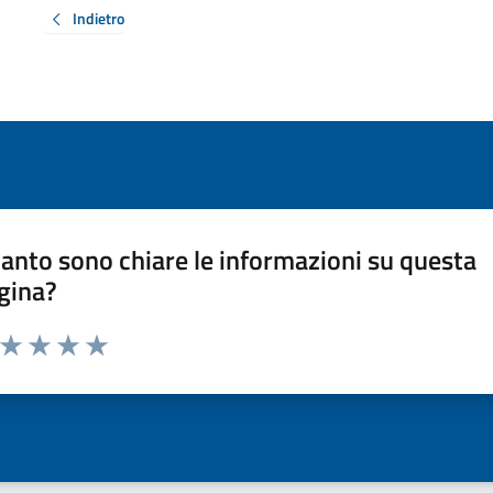
Indietro
anto sono chiare le informazioni su questa
gina?
a da 1 a 5 stelle la pagina
ta 1 stelle su 5
Valuta 2 stelle su 5
Valuta 3 stelle su 5
Valuta 4 stelle su 5
Valuta 5 stelle su 5