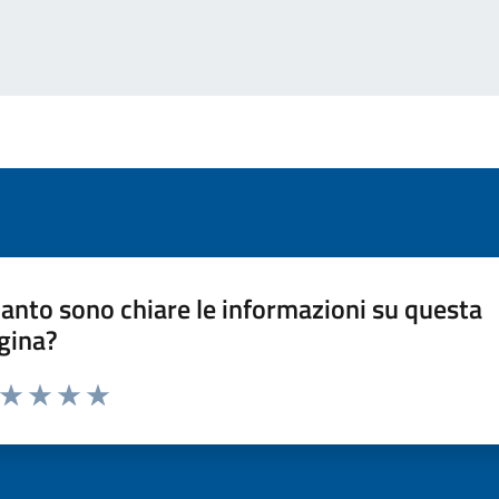
anto sono chiare le informazioni su questa
gina?
a da 1 a 5 stelle la pagina
ta 1 stelle su 5
Valuta 2 stelle su 5
Valuta 3 stelle su 5
Valuta 4 stelle su 5
Valuta 5 stelle su 5