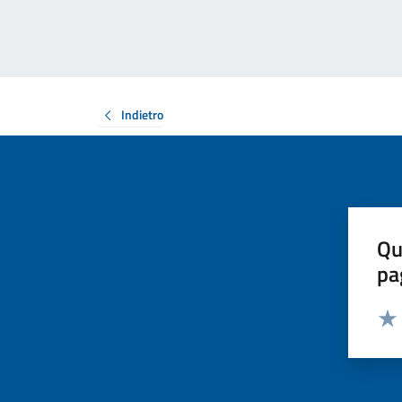
Indietro
Qu
pa
Valut
Valu