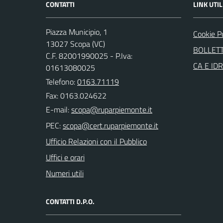
CONTATTI
LINK UTIL
Piazza Municipio, 1
Cookie P
13027 Scopa (VC)
BOLLETT
C.F. 82001990025 - P.Iva:
CA E ID
01613080025
Telefono:
0163.71119
Fax: 0163.024622
E-mail:
PEC:
Ufficio Relazioni con il Pubblico
Uffici e orari
Numeri utili
CONTATTI D.P.O.