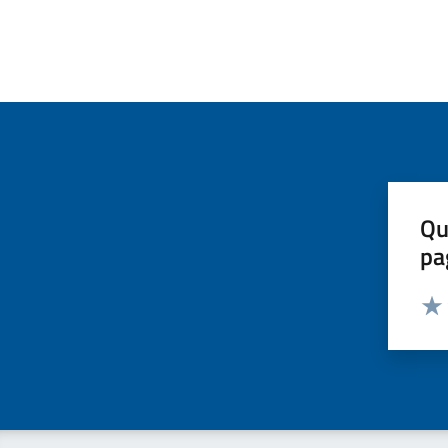
Qu
pa
Valut
Valu