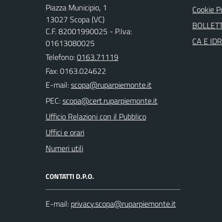
Piazza Municipio, 1
Cookie P
13027 Scopa (VC)
BOLLETT
C.F. 82001990025 - P.Iva:
CA E ID
01613080025
Telefono:
0163.71119
Fax: 0163.024622
E-mail:
PEC:
Ufficio Relazioni con il Pubblico
Uffici e orari
Numeri utili
CONTATTI D.P.O.
E-mail: