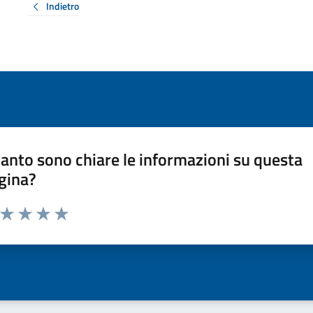
Indietro
anto sono chiare le informazioni su questa
gina?
a da 1 a 5 stelle la pagina
ta 1 stelle su 5
Valuta 2 stelle su 5
Valuta 3 stelle su 5
Valuta 4 stelle su 5
Valuta 5 stelle su 5